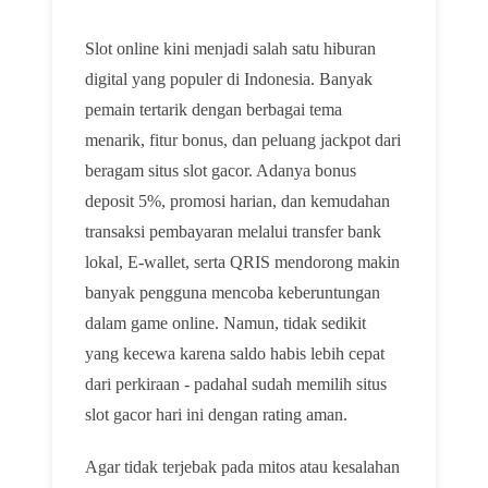
Slot online kini menjadi salah satu hiburan
digital yang populer di Indonesia. Banyak
pemain tertarik dengan berbagai tema
menarik, fitur bonus, dan peluang jackpot dari
beragam situs slot gacor. Adanya bonus
deposit 5%, promosi harian, dan kemudahan
transaksi pembayaran melalui transfer bank
lokal, E-wallet, serta QRIS mendorong makin
banyak pengguna mencoba keberuntungan
dalam game online. Namun, tidak sedikit
yang kecewa karena saldo habis lebih cepat
dari perkiraan - padahal sudah memilih situs
slot gacor hari ini dengan rating aman.
Agar tidak terjebak pada mitos atau kesalahan