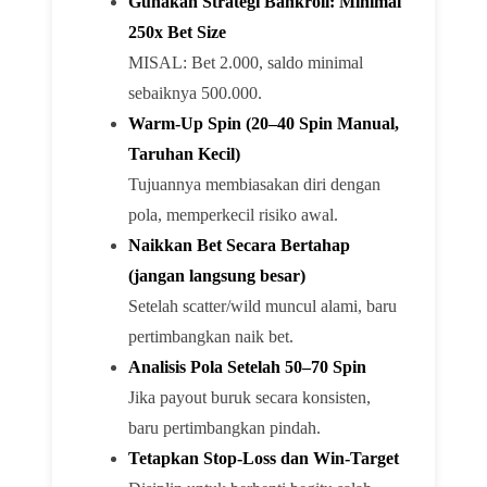
Gunakan Strategi Bankroll: Minimal
250x Bet Size
MISAL: Bet 2.000, saldo minimal
sebaiknya 500.000.
Warm-Up Spin (20–40 Spin Manual,
Taruhan Kecil)
Tujuannya membiasakan diri dengan
pola, memperkecil risiko awal.
Naikkan Bet Secara Bertahap
(jangan langsung besar)
Setelah scatter/wild muncul alami, baru
pertimbangkan naik bet.
Analisis Pola Setelah 50–70 Spin
Jika payout buruk secara konsisten,
baru pertimbangkan pindah.
Tetapkan Stop-Loss dan Win-Target