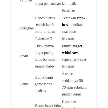
Taruhan
tanpa pemanasan
kali, naik
bertahap
Deposit terus
Tetapkan
stop-
setelah kalah
loss
, hentikan
Kerugian
berturut-turut
saat batas
(“chasing”)
tercapai
Tidak punya
Punya
target
target profit,
withdraw
,
Profit
terus bermain
segera tarik saat
sampai habis
tercapai
Analisa
Gonta-ganti
setidaknya 50–
Game
game tanpa
70 spin sebelum
analisis
pindah game
Baca dan
Klaim tanpa tahu