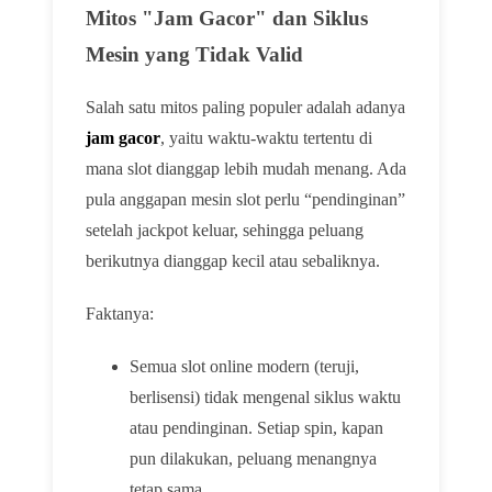
Mitos "Jam Gacor" dan Siklus
Mesin yang Tidak Valid
Salah satu mitos paling populer adalah adanya
jam gacor
, yaitu waktu-waktu tertentu di
mana slot dianggap lebih mudah menang. Ada
pula anggapan mesin slot perlu “pendinginan”
setelah jackpot keluar, sehingga peluang
berikutnya dianggap kecil atau sebaliknya.
Faktanya:
Semua slot online modern (teruji,
berlisensi) tidak mengenal siklus waktu
atau pendinginan. Setiap spin, kapan
pun dilakukan, peluang menangnya
tetap sama.