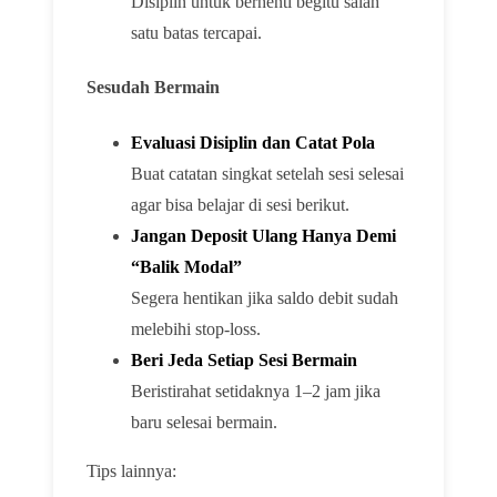
Disiplin untuk berhenti begitu salah
satu batas tercapai.
Sesudah Bermain
Evaluasi Disiplin dan Catat Pola
Buat catatan singkat setelah sesi selesai
agar bisa belajar di sesi berikut.
Jangan Deposit Ulang Hanya Demi
“Balik Modal”
Segera hentikan jika saldo debit sudah
melebihi stop-loss.
Beri Jeda Setiap Sesi Bermain
Beristirahat setidaknya 1–2 jam jika
baru selesai bermain.
Tips lainnya: