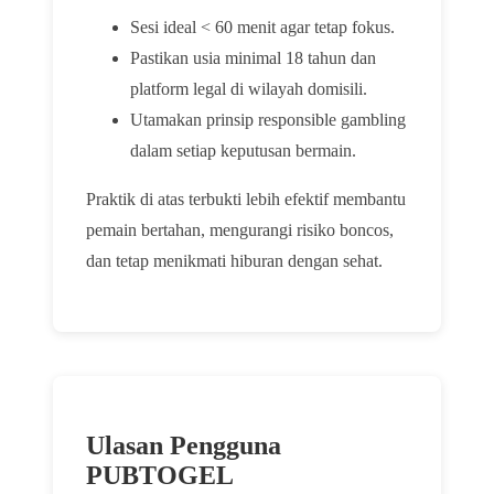
Sesi ideal < 60 menit agar tetap fokus.
Pastikan usia minimal 18 tahun dan
platform legal di wilayah domisili.
Utamakan prinsip responsible gambling
dalam setiap keputusan bermain.
Praktik di atas terbukti lebih efektif membantu
pemain bertahan, mengurangi risiko boncos,
dan tetap menikmati hiburan dengan sehat.
Ulasan Pengguna
PUBTOGEL