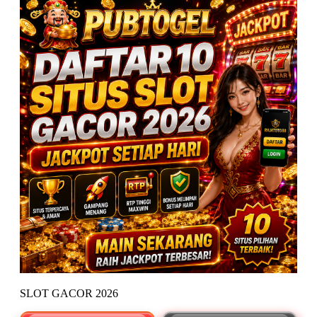
SLOT GACOR 2026